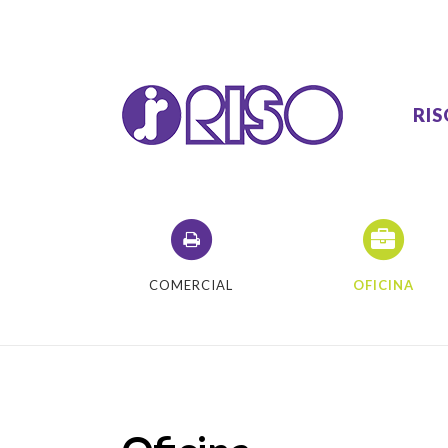
RI
VA
COMERCIAL
OFICINA
VAL
VAL
Ser
COM
COM