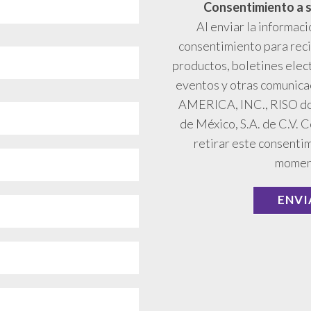
Consentimiento a s
Al enviar la informaci
consentimiento para reci
productos, boletines elect
eventos y otras comunic
AMERICA, INC., RISO do 
de México, S.A. de C.V.
retirar este consenti
momen