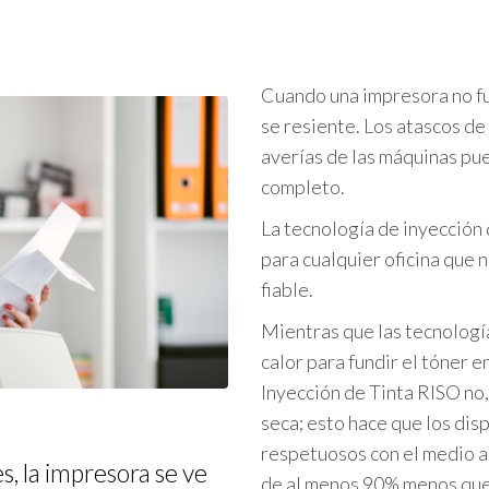
SF5450 EII
ie FT
SF5430 EII
COLOR FT5430
SF5230 EII
Cuando una impresora no fu
COLOR FT5230
se resiente. Los atascos de
SF5130 EII
COLOR FT5231
averías de las máquinas pue
Series CV
completo.
COLOR FT5000
CV3230
La tecnología de inyección 
COLOR FT1430
CV1200
para cualquier oficina que 
fiable.
Mientras que las tecnología
calor para fundir el tóner 
Inyección de Tinta RISO no, 
seca; esto hace que los di
respetuosos con el medio a
, la impresora se ve
de al menos 90% menos que 