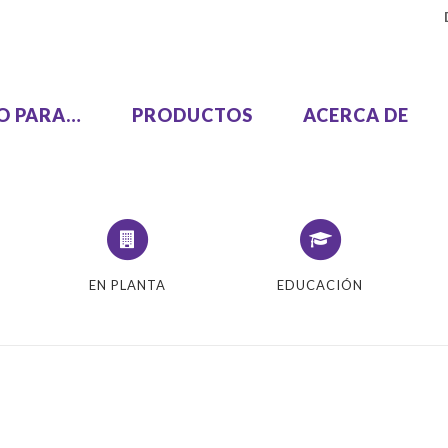
SO PARA…
PRODUCTOS
ACERCA DE
Uma Pasada, Dos Colores
LEZUS
MH9450
EN PLANTA
EDUCACIÓN
EZUS T2200
Alta Velocidad, Alto Vol
EZUS T1200
SF9490
ie GL
Un Color
COLOR GL9730
SF9450 EII
COLOR GL7430