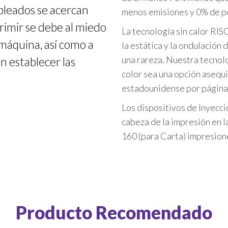
pleados se acercan
menos emisiones y 0% de po
primir se debe al miedo
La tecnología sin calor RIS
a máquina, así como a
la estática y la ondulación 
una rareza. Nuestra tecnol
en establecer las
color sea una opción asequ
estadounidense por página, 
Los dispositivos de Inyecci
cabeza de la impresión en la
160 (para Carta) impresione
Producto Recomendado