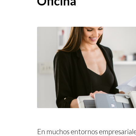
Oficina
Ser
COM
COM
COM
COM
COM
En muchos entornos empresariales