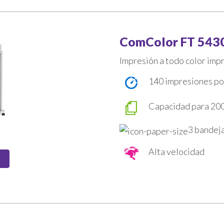
ComColor FT 543
Impresión a todo color impr
140 impresiones po
Capacidad para 200
3 bandeja
Alta velocidad