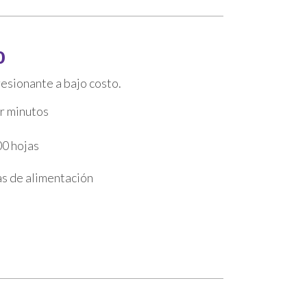
0
esionante a bajo costo.
r minutos
0 hojas
s de alimentación