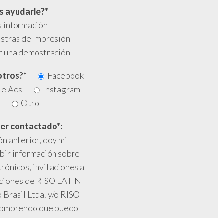
 ayudarle?*
 información
stras de impresión
r una demostración
otros?*
Facebook
le Ads
Instagram
e
Otro
er contactado*:
ón anterior, doy mi
bir información sobre
rónicos, invitaciones a
aciones de RISO LATIN
Brasil Ltda. y/o RISO
 Comprendo que puedo