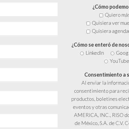
¿Cómo podemos
Quiero más
Quisiera ver mue
Quisiera agenda
¿Cómo se enteró de nos
LinkedIn
Goog
YouTub
Consentimiento a s
Al enviar la informaci
consentimiento para reci
productos, boletines elect
eventos y otras comunic
AMERICA, INC., RISO do 
de México, S.A. de C.V.