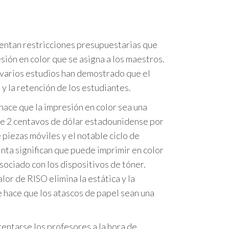
entan restricciones presupuestarias que
esión en color que se asigna a los maestros.
varios estudios han demostrado que el
 y la retención de los estudiantes.
hace que la impresión en color sea una
e 2 centavos de dólar estadounidense por
piezas móviles y el notable ciclo de
inta significan que puede imprimir en color
asociado con los dispositivos de tóner.
lor de RISO elimina la estática y la
e hace que los atascos de papel sean una
rentarse los profesores a la hora de