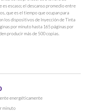
se es escaso; el descanso promedio entre
tos, que es el tiempo que ocupan para
n los dispositivos de Inyección de Tinta
inas por minuto hasta 165 páginas por
den producir más de 500 copias.
0
ciente energéticamente
r minuto