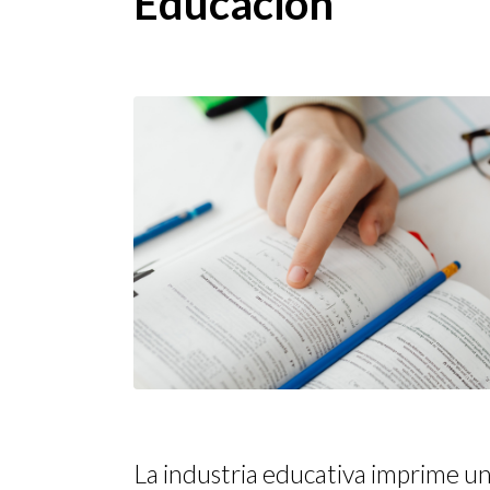
Educación
Ser
COM
COM
COM
COM
COM
La industria educativa imprime u