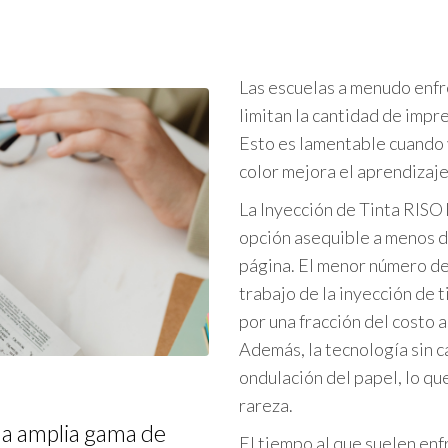
SF5450 EII
ie FT
SF5430 EII
COLOR FT5430
SF5230 EII
Las escuelas a menudo enfr
COLOR FT5230
limitan la cantidad de impr
SF5130 EII
COLOR FT5231
Esto es lamentable cuando 
Series CV
color mejora el aprendizaje
COLOR FT5000
CV3230
La Inyección de Tinta RISO 
COLOR FT1430
CV1200
opción asequible a menos d
página. El menor número de 
trabajo de la inyección de t
por una fracción del costo 
Además, la tecnología sin ca
ondulación del papel, lo qu
rareza.
na amplia gama de
El tiempo al que suelen enf