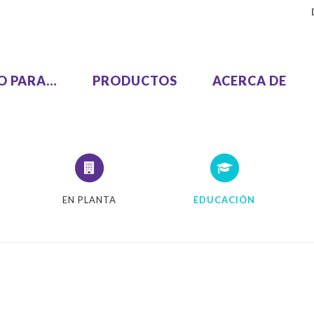
SO PARA…
PRODUCTOS
ACERCA DE
Uma Pasada, Dos Colores
LEZUS
MH9450
EN PLANTA
EDUCACIÓN
EZUS T2200
Alta Velocidad, Alto Vol
EZUS T1200
SF9490
ie GL
Un Color
COLOR GL9730
SF9450 EII
COLOR GL7430