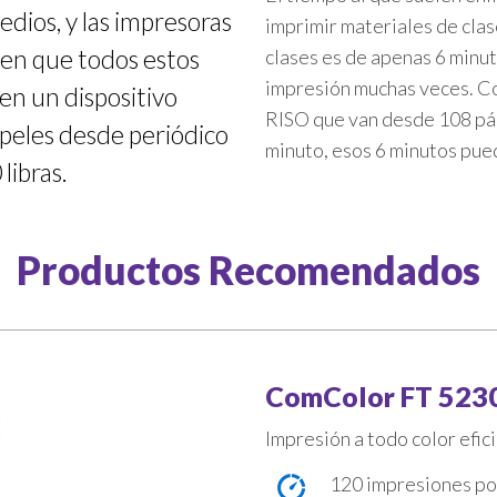
dios, y las impresoras
imprimir materiales de cla
ten que todos estos
clases es de apenas 6 minu
impresión muchas veces. Co
en un dispositivo
RISO que van desde 108 pág
apeles desde periódico
minuto, esos 6 minutos pue
libras.
Productos Recomendados
ComColor FT 523
Impresión a todo color efi
120 impresiones po