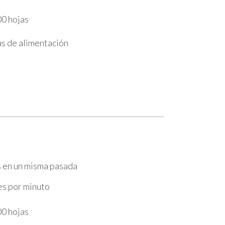
0 hojas
s de alimentación
s en un misma pasada
es por minuto
0 hojas