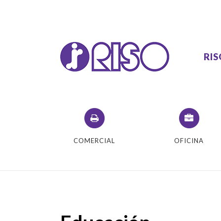
RI
VA
COMERCIAL
OFICINA
VAL
VAL
Ser
COM
COM