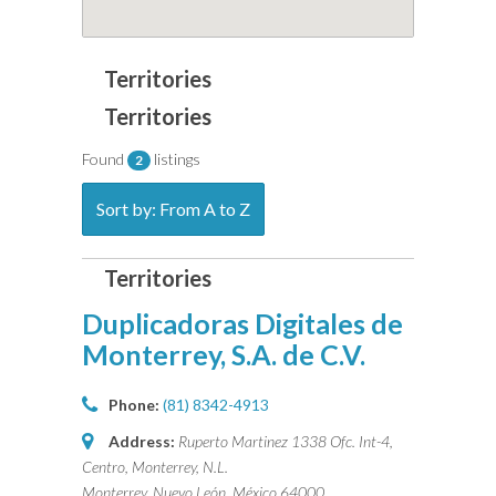
Found
listings
2
Sort by: From A to Z
Duplicadoras Digitales de
Monterrey, S.A. de C.V.
Phone:
(81) 8342-4913
Address:
Ruperto Martinez 1338 Ofc. Int-4,
Centro, Monterrey, N.L.
Monterrey, Nuevo León, México
64000