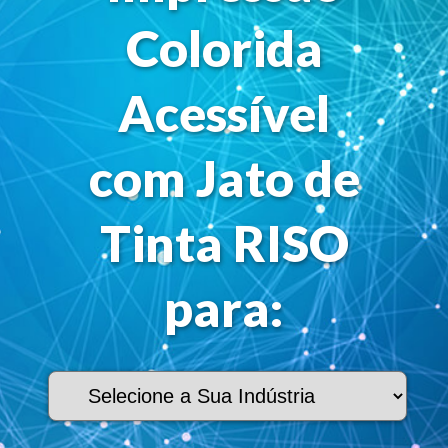
Colorida
Acessível
com Jato de
Tinta RISO
para: