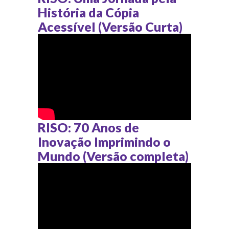
História da Cópia
Acessível (Versão Curta)
RISO: 70 Anos de
Inovação Imprimindo o
Mundo (Versão completa)