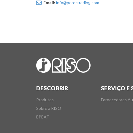
Email:
info@pereztrading.com
DESCOBRIR
SERVIÇO E
Produtos
Fornecedores Au
Sobre a RISO
EPEAT