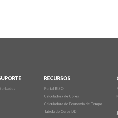
 SUPORTE
RECURSOS
torizados
Portal RISO
Calculadora de Cores
Calculadora de Economia de Tempo
Tabela de Cores DD