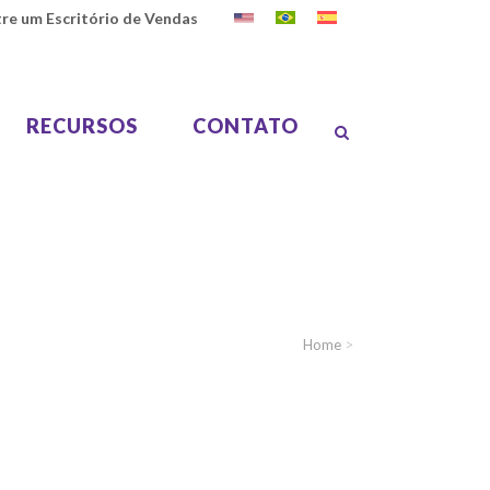
re um Escritório de Vendas
RECURSOS
CONTATO
res
lume
Home
>