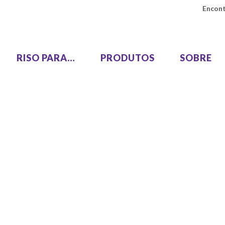
Encont
RISO PARA…
PRODUTOS
SOBRE
LEZUS
Passagem Única, Duas Co
00
MH9450
Alta Velocidade, Alto Vo
00
ie GL
SF9490
Uma Cor
COLOR GL9730
COLOR GL7430
SF9450 EII