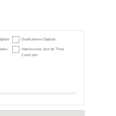
gitais
Duplicadores Digitais
zados
Impressoras Jato de Tinta
ComColor