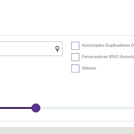
ie FT
SF5450 EII
COLOR FT5430
SF5430 EII
COLOR FT5231
SF5230 EII
COLOR FT5230
SF5130 EII
Autorizados Duplicadores Di
Série CV
COLOR FT5000
Fornecedores RISO Autori
COLOR FT1430
CV3230
Valezus
CV1200