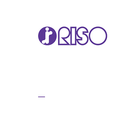
VA
T22
T12
Sér
COM
COM