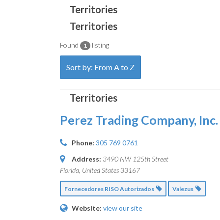
Found
listing
1
Sort by: From A to Z
Perez Trading Company, Inc.
Phone:
305 769 0761
Address:
3490 NW 125th Street
Florida, United States
33167
Fornecedores RISO Autorizados
Valezus
Website:
view our site