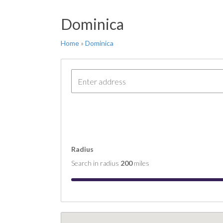
Sér
Dominica
COM
COM
Home
»
Dominica
COM
COM
COM
Radius
Search in radius
200
miles